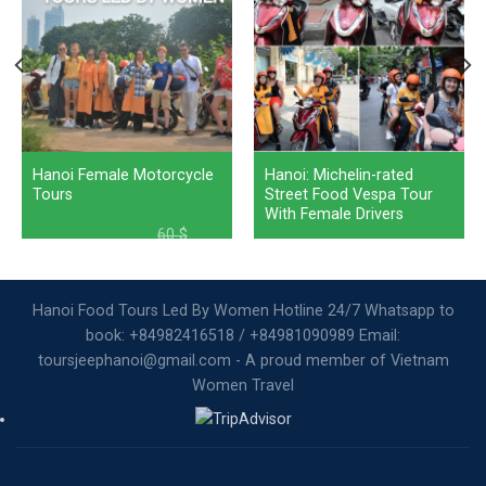
Hanoi Female Motorcycle
Hanoi: Michelin-rated
Tours
Street Food Vespa Tour
With Female Drivers
60
$
nt
Original
Current
50
$
price
price
was:
is:
60 $.
50 $.
Hanoi Food Tours Led By Women Hotline 24/7 Whatsapp to
book: +84982416518 / +84981090989 Email:
toursjeephanoi@gmail.com - A proud member of Vietnam
Women Travel