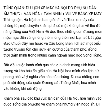
TỔNG QUAN: DU LỊCH XE MÁY HÀ NỘI DO PHỤ NỮ DẪN:
ẨM THỰC + VĂN HÓA + TẦM NHÌN + VUI VẺ BẰNG XE MÁY
Trải nghiệm Hà Nội hơn bao giờ hết với Tour xe máy của
chúng tôi, một chuyến khám phá có một không hai về thủ đô
năng động của Việt Nam. Đi dọc theo những con đường mòn
mộc mạc đến vùng nông thôn nông thôn, nơi bạn sẽ bắt gặp
Đảo Chuối đầy mê hoặc và Cầu Long Biên lịch sử, một biểu
tượng trường tồn cho sự kiên cường của thành phố, đồng
thời đắm mình trong khung cảnh ngoạn mục dọc Sông Hồng.
Bắt đầu cuộc hành trình qua các địa danh mang tính biểu
tượng và kho báu ẩn giấu của Hà Nội, hòa mình vào lịch sử
phong phú và ý nghĩa văn hóa của chúng. Đi qua những con
phố sôi động của quận Đường sắt Thống Nhất, hòa mình
vào không khí sôi động.
Khám phá sâu các khu vực lân cận của Hà Nội, hòa mình vào
cuộc sống địa phương và khám phá những viên ngọc ẩn. Đi