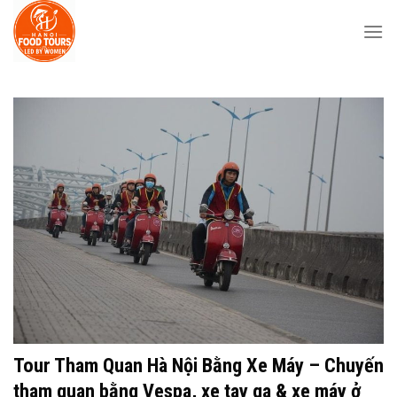
Skip
to
content
Tour Tham Quan Hà Nội Bằng Xe Máy – Chuyến
tham quan bằng Vespa, xe tay ga & xe máy ở